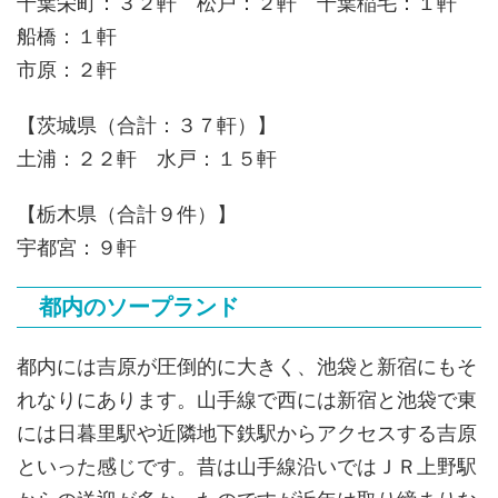
千葉栄町：３２軒 松戸：２軒 千葉稲毛：１軒
船橋：１軒
市原：２軒
【茨城県（合計：３７軒）】
土浦：２２軒 水戸：１５軒
【栃木県（合計９件）】
宇都宮：９軒
都内のソープランド
都内には吉原が圧倒的に大きく、池袋と新宿にもそ
れなりにあります。山手線で西には新宿と池袋で東
には日暮里駅や近隣地下鉄駅からアクセスする吉原
といった感じです。昔は山手線沿いではＪＲ上野駅