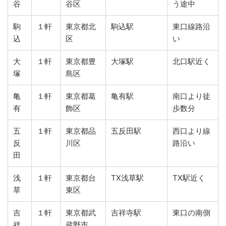
谷
谷区
う途中
駒
１軒
東京都北
駒込駅
東口線路沿
込
区
い
大
１軒
東京都豊
大塚駅
北口駅近く
塚
島区
亀
１軒
東京都葛
亀有駅
南口より徒
有
飾区
歩数分
五
１軒
東京都品
五反田駅
西口より線
反
川区
路沿い
田
浅
１軒
東京都台
TX浅草駅
TX駅近く
草
東区
吉
１軒
東京都武
吉祥寺駅
東口の南側
祥
蔵野市