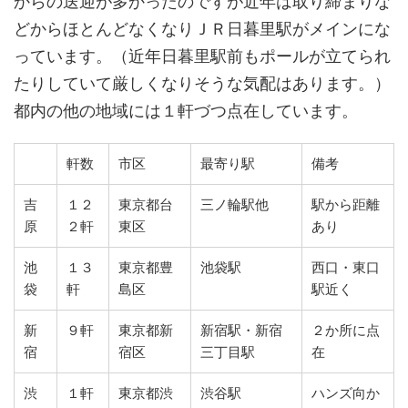
からの送迎が多かったのですが近年は取り締まりな
どからほとんどなくなりＪＲ日暮里駅がメインにな
っています。（近年日暮里駅前もポールが立てられ
たりしていて厳しくなりそうな気配はあります。）
都内の他の地域には１軒づつ点在しています。
軒数
市区
最寄り駅
備考
吉
１２
東京都台
三ノ輪駅他
駅から距離
原
２軒
東区
あり
池
１３
東京都豊
池袋駅
西口・東口
袋
軒
島区
駅近く
新
９軒
東京都新
新宿駅・新宿
２か所に点
宿
宿区
三丁目駅
在
渋
１軒
東京都渋
渋谷駅
ハンズ向か