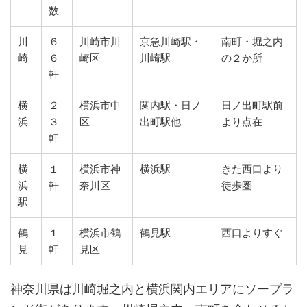
数
川
６
川崎市川
京急川崎駅・
南町・堀之内
崎
６
崎区
川崎駅
の２か所
軒
横
２
横浜市中
関内駅・日ノ
日ノ出町駅前
浜
３
区
出町駅他
より点在
軒
横
１
横浜市神
横浜駅
きた西口より
浜
軒
奈川区
徒歩圏
駅
鶴
１
横浜市鶴
鶴見駅
西口よりすぐ
見
軒
見区
神奈川県は川崎堀之内と横浜関内エリアにソープラ