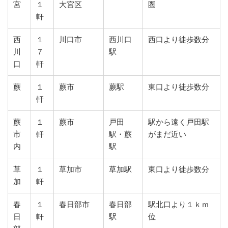
宮
１
大宮区
圏
軒
西
１
川口市
西川口
西口より徒歩数分
川
７
駅
口
軒
蕨
１
蕨市
蕨駅
東口より徒歩数分
軒
蕨
１
蕨市
戸田
駅から遠く戸田駅
市
軒
駅・蕨
がまだ近い
内
駅
草
１
草加市
草加駅
東口より徒歩数分
加
軒
春
１
春日部市
春日部
駅北口より１ｋｍ
日
軒
駅
位